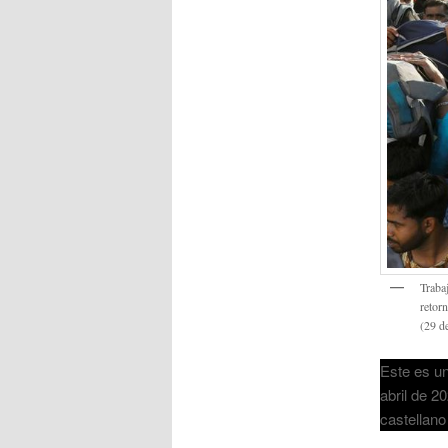
Traba
retor
(29 d
Este es u
abril de 2
castellano