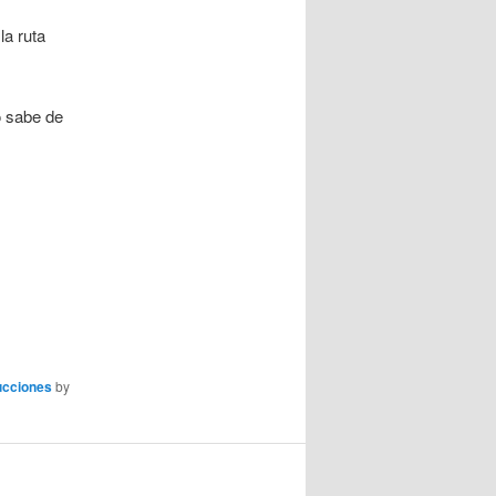
la ruta
o sabe de
ucciones
by