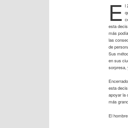
E
l
q
c
esta deci
más podía 
las consec
de persona
Sus método
en sus ci
sorpresa, 
Encerrado
esta decis
apoyar la 
más grande
El hombre