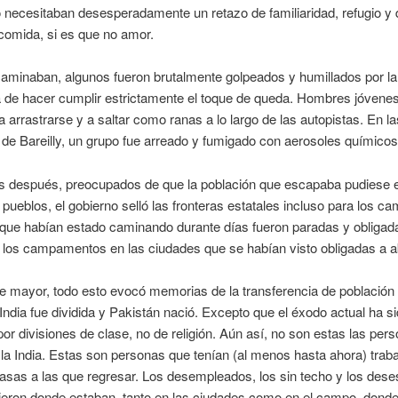
 necesitaban desesperadamente un retazo de familiaridad, refugio y 
comida, si es que no amor.
aminaban, algunos fueron brutalmente golpeados y humillados por la 
 de hacer cumplir estrictamente el toque de queda. Hombres jóvenes
a arrastrarse y a saltar como ranas a lo largo de las autopistas. En l
 de Bareilly, un grupo fue arreado y fumigado con aerosoles químicos
s después, preocupados de que la población que escapaba pudiese e
s pueblos, el gobierno selló las fronteras estatales incluso para los c
que habían estado caminando durante días fueron paradas y obligad
 los campamentos en las ciudades que se habían visto obligadas a 
e mayor, todo esto evocó memorias de la transferencia de población
India fue dividida y Pakistán nació. Excepto que el éxodo actual ha s
or divisiones de clase, no de religión. Aún así, no son estas las pe
la India. Estas son personas que tenían (al menos hasta ahora) traba
asas a las que regresar. Los desempleados, los sin techo y los des
eron donde estaban, tanto en las ciudades como en el campo, dond