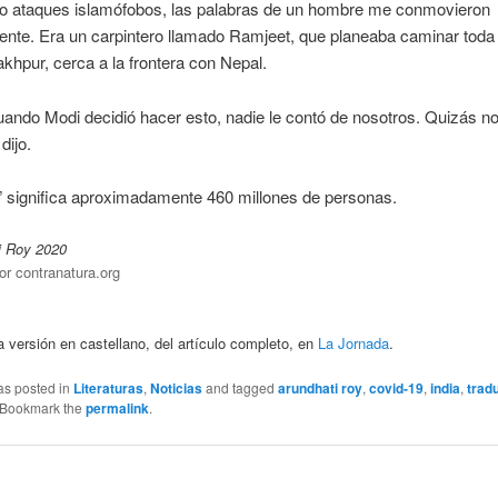
do ataques islamófobos, las palabras de un hombre me conmovieron
nte. Era un carpintero llamado Ramjeet, que planeaba caminar toda 
khpur, cerca a la frontera con Nepal.
ando Modi decidió hacer esto, nadie le contó de nosotros. Quizás n
dijo.
” significa aproximadamente 460 millones de personas.
i Roy 2020
or contranatura.org
ra versión en castellano, del artículo completo, en
La Jornada
.
as posted in
Literaturas
,
Noticias
and tagged
arundhati roy
,
covid-19
,
india
,
trad
 Bookmark the
permalink
.