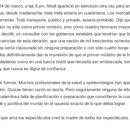
 24 de marzo, a las 8 pm, Modi apareció en televisión otra vez para a
ue, desde medianoche, toda India estaría en cuarentena. Los merca
errarían. Todo transporte, público y privado, estaría prohibido. Dijo 
sión no sólo como primer ministro, sino como nuestro hermano mayor
decidir, sin consultar con los gobiernos estatales que tendrían que li
uencias de esta decisión, que una nación de mil trescientos ochenta
s sería clausurada sin ninguna preparación y con sólo cuatro horas
s definitivamente dan la impresión de que el primer ministro de la I
udadanos como en una fuerza hostil que necesita ser emboscada, to
y que nunca es digna de confianza.
s fuimos. Muchos profesionales de la salud y epidemiólogos han apl
ión. Quizás tienen razón en teoría. Pero seguramente ninguno de ell
calamitosa falta de planificación o preparación que convirtieron la cu
 y punitiva del mundo en el opuesto exacto de lo que debía lograr.
 que ama los espectáculos creó la madre de todos los espectáculos.