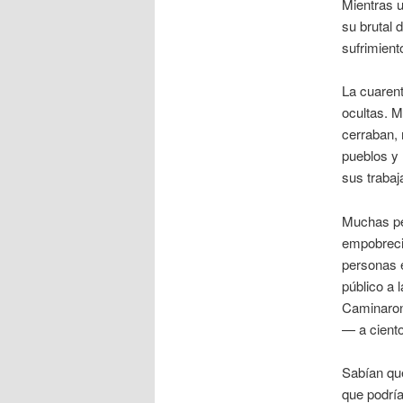
Mientras u
su brutal 
sufrimient
La cuaren
ocultas. M
cerraban, 
pueblos y
sus traba
Muchas pe
empobrecid
personas e
público a 
Caminaron
— a ciento
Sabían que
que podría