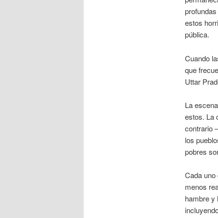
profundas 
estos horr
pública.
Cuando la
que frecue
Uttar Prad
La escena 
estos. La 
contrario 
los pueblo
pobres son
Cada uno d
menos rea
hambre y l
incluyend