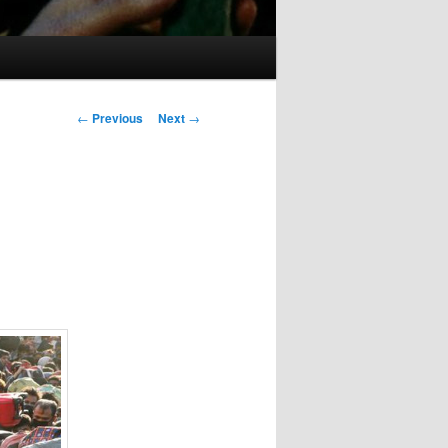
Post
←
Previous
Next
→
navigation