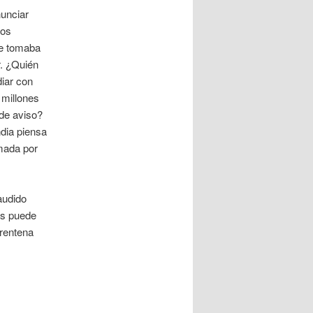
nunciar
dos
que tomaba
. ¿Quién
diar con
 millones
 de aviso?
ndia piensa
mada por
audido
os puede
arentena