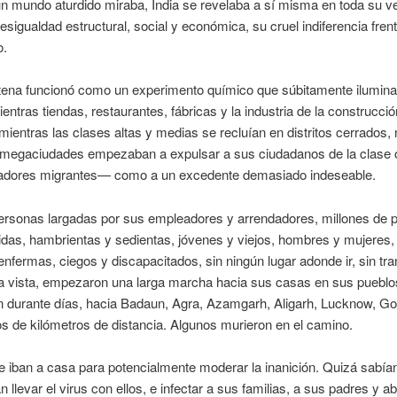
n mundo aturdido miraba, India se revelaba a sí misma en toda su v
desigualdad estructural, social y económica, su cruel indiferencia frent
o.
tena funcionó como un experimento químico que súbitamente ilumin
ientras tiendas, restaurantes, fábricas y la industria de la construcció
mientras las clases altas y medias se recluían en distritos cerrados,
 megaciudades empezaban a expulsar a sus ciudadanos de la clase
jadores migrantes— como a un excedente demasiado indeseable.
rsonas largadas por sus empleadores y arrendadores, millones de 
as, hambrientas y sedientas, jóvenes y viejos, hombres y mujeres, 
nfermas, ciegos y discapacitados, sin ningún lugar adonde ir, sin tr
la vista, empezaron una larga marcha hacia sus casas en sus pueblo
 durante días, hacia Badaun, Agra, Azamgarh, Aligarh, Lucknow, G
s de kilómetros de distancia. Algunos murieron en el camino.
 iban a casa para potencialmente moderar la inanición. Quizá sabían
n llevar el virus con ellos, e infectar a sus familias, a sus padres y a