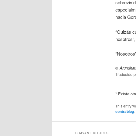
sobrevivi
especialme
hacia Gora
“Quizás cu
nosotros”, 
“Nosotros
© Arundhat
Traducido p
* Existe ot
This entry w
contrablog
.
CRAVAN EDITORES