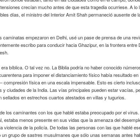
tensiones crecían mucho antes de que esta tragedia ocurriese. A lo 
ibles días, el ministro del Interior Amit Shah permaneció ausente de la
s caminatas empezaron en Delhi, usé un pase de prensa de una revis
ntemente escribo para conducir hacia Ghazipur, en la frontera entre 
esh.
era bíblica. O tal vez no. La Biblia podría no haber conocido númer
cuarentena para imponer el distanciamiento físico había resultado en 
— compresión física en una escala impensable. Esto es cierto inclus
s y ciudades de la India. Las vías principales pueden estar vacías, pe
 sellados en estrechos cuartos atestados en villas y tugurios.
e los caminantes con los que hablé estaba preocupado por el virus.
l, estaba menos presente en sus vidas que la amenaza del desemple
a violencia de la policía. De todas las personas con las que hablé ese
o un grupo de sastres musulmanes que sólo unas semanas antes ha