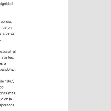
dignidad,
policía,
 fueron
as afueras
.
sparcir el
aminantes.
as a
abandonar.
 de 1947,
ido
rsonas más
jo en la
esperados
e