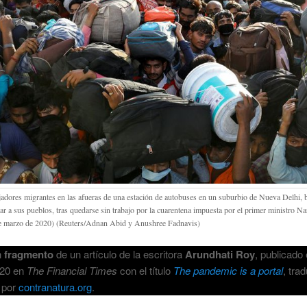
jadores migrantes en las afueras de una estación de autobuses en un suburbio de Nueva Delhi,
nar a sus pueblos, tras quedarse sin trabajo por la cuarentena impuesta por el primer ministro N
e marzo de 2020) (Reuters/Adnan Abid y Anushree Fadnavis)
n
fragmento
de un artículo de la escritora
Arundhati Roy
, publicado 
020 en
The Financial Times
con el título
The pandemic is a portal
, tra
 por
contranatura.org
.