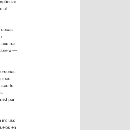
ergüenza –
e al
a cosas
n
 nuestros
 obrera —
personas
niños,
ansporte
s.
orakhpur
 incluso
buelos en