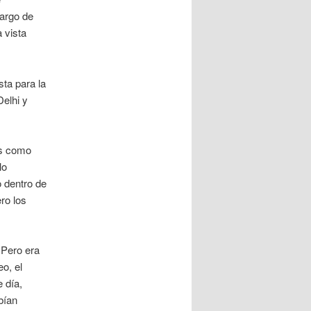
largo de
 vista
ta para la
Delhi y
os como
lo
o dentro de
ro los
 Pero era
o, el
 día,
bían