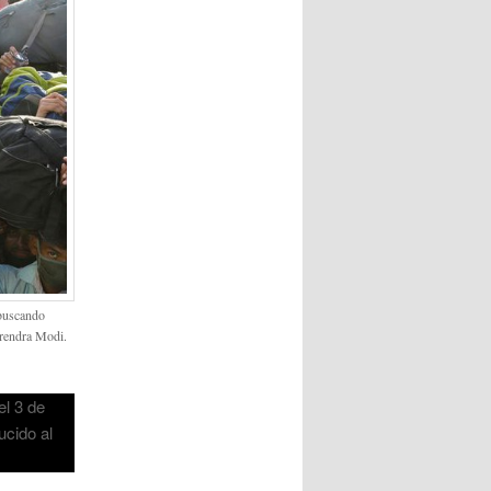
 buscando
arendra Modi.
el 3 de
ducido al