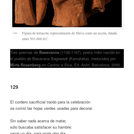
Figura de terracota, representación de Shiva como un asceta, datada
entre 501-600 d.C.
Tres poemas de
Basavanna
(1106-1167), poeta indio nacido en
el pueblo de Basavana Bagewadi (Karnataka), traducidos por
Mirta Rosenberg
en
Cantos a Siva
, Ed. Astri, Barcelona, 2000.
129
El cordero sacrificial traído para la celebración
se comió las hojas verdes usadas para decorar.
Sin saber nada acerca de matar,
sólo buscaba satisfacer su hambre:
nació un día, para morir otro día.