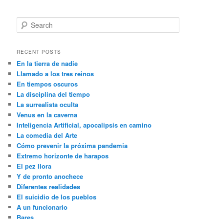
S
e
a
r
RECENT POSTS
c
En la tierra de nadie
h
Llamado a los tres reinos
En tiempos oscuros
La disciplina del tiempo
La surrealista oculta
Venus en la caverna
Inteligencia Artificial, apocalipsis en camino
La comedia del Arte
Cómo prevenir la próxima pandemia
Extremo horizonte de harapos
El pez llora
Y de pronto anochece
Diferentes realidades
El suicidio de los pueblos
A un funcionario
Bares