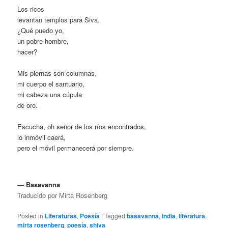
Los ricos
levantan templos para Siva.
¿Qué puedo yo,
un pobre hombre,
hacer?
Mis piernas son columnas,
mi cuerpo el santuario,
mi cabeza una cúpula
de oro.
Escucha, oh señor de los ríos encontrados,
lo inmóvil caerá,
pero el móvil permanecerá por siempre.
—
Basavanna
Traducido por Mirta Rosenberg
Posted in
Literaturas
,
Poesía
|
Tagged
basavanna
,
india
,
literatura
,
mirta rosenberg
,
poesía
,
shiva