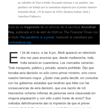
un suburbio de Nueva Delhi, buscando retornar a sus pueblos, tras
quedarse sin trabajo por la cuarentena impuesta por el primer ministro
Narendra Modi. (29 de marzo de 2020) (Reuters/Adnan Abid y
Anushree Fadnavis)
Este es un
fragmento
de un artículo de la escritora
Arundhati
Roy
, publicado el 3 de abril de 2020 en
The Financial Times
con
el título
The pandemic is a portal
, traducido al castellano por
contranatura.org
.
E
l 24 de marzo, a las 8 pm, Modi apareció en televisión
otra vez para anunciar que, desde medianoche, toda
India estaría en cuarentena. Los mercados cerrarían.
Todo transporte, público y privado, estaría prohibido. Dijo que
tomaba esta decisión no sólo como primer ministro, sino como
nuestro hermano mayor. ¿Quién más podía decidir, sin consultar
con los gobiernos estatales que tendrían que lidiar con las
consecuencias de esta decisión, que una nación de mil
trescientos ochenta millones de personas sería clausurada sin
ninguna preparación y con sólo cuatro horas de aviso? Sus
métodos definitivamente dan la impresión de que el primer