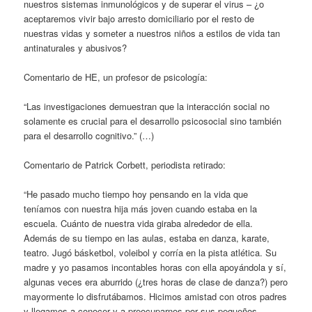
nuestros sistemas inmunológicos y de superar el virus – ¿o
aceptaremos vivir bajo arresto domiciliario por el resto de
nuestras vidas y someter a nuestros niños a estilos de vida tan
antinaturales y abusivos?
Comentario de HE, un profesor de psicología:
“Las investigaciones demuestran que la interacción social no
solamente es crucial para el desarrollo psicosocial sino también
para el desarrollo cognitivo.” (…)
Comentario de Patrick Corbett, periodista retirado:
“He pasado mucho tiempo hoy pensando en la vida que
teníamos con nuestra hija más joven cuando estaba en la
escuela. Cuánto de nuestra vida giraba alrededor de ella.
Además de su tiempo en las aulas, estaba en danza, karate,
teatro. Jugó básketbol, voleibol y corría en la pista atlética. Su
madre y yo pasamos incontables horas con ella apoyándola y sí,
algunas veces era aburrido (¿tres horas de clase de danza?) pero
mayormente lo disfrutábamos. Hicimos amistad con otros padres
y llegamos a conocer y a preocuparnos por sus pequeños