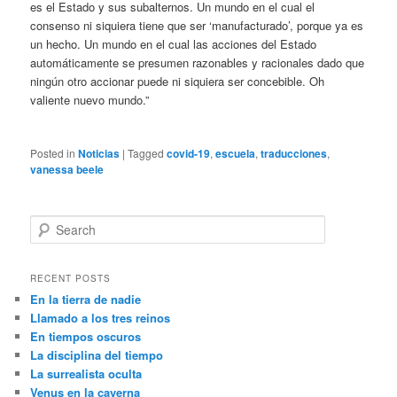
es el Estado y sus subalternos. Un mundo en el cual el
consenso ni siquiera tiene que ser ‘manufacturado’, porque ya es
un hecho. Un mundo en el cual las acciones del Estado
automáticamente se presumen razonables y racionales dado que
ningún otro accionar puede ni siquiera ser concebible. Oh
valiente nuevo mundo.”
Posted in
Noticias
|
Tagged
covid-19
,
escuela
,
traducciones
,
vanessa beele
S
e
a
r
RECENT POSTS
c
En la tierra de nadie
h
Llamado a los tres reinos
En tiempos oscuros
La disciplina del tiempo
La surrealista oculta
Venus en la caverna