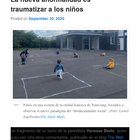
traumatizar a los niños
Posted on
September 30, 2020
Niños en una escuela de la ciudad francesa de Tourcoing, forzados a
observar el nuevo paradigma del “distanciamiento social”.
(Foto: Lionel
Top/Twitter/
The Daily Mail
)
.
Un fragmento de un texto de la periodista
Vanessa Beele
, quien
a su vez cita otros comentarios, publicado en el blog
The Wall