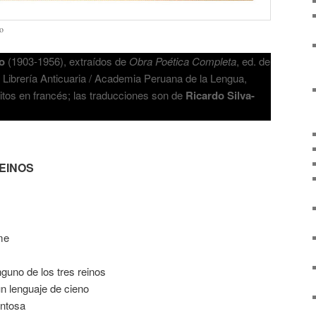
o
o
(1903-1956), extraídos de
Obra Poética Completa
, ed. de
 Librería Anticuaria / Academia Peruana de la Lengua,
itos en francés; las traducciones son de
Ricardo Silva-
EINOS
me
nguno de los tres reinos
un lenguaje de cieno
entosa