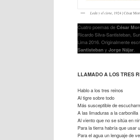
Leda y el cisne
, 1924 | César Mor
Cuatro poemas de
César Mor
Ricardo Silva-Santisteban, Sur
Lima 2016. Originalmente escr
Santisteban
y
Jorge Nájar
.
LLAMADO A LOS TRES R
Hablo a los tres reinos
Al tigre sobre todo
Más susceptible de escuchar
A las limaduras a la carbonilla
Al viento que no se sitúa en ni
Para la tierra habría que usar 
Para el agua un lenguaje de v