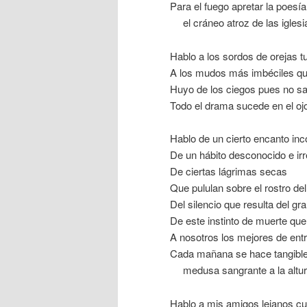
Para el fuego apretar la poesí
…
el cráneo atroz de las iglesi
Hablo a los sordos de orejas 
A los mudos más imbéciles que
Huyo de los ciegos pues no 
Todo el drama sucede en el ojo
Hablo de un cierto encanto in
De un hábito desconocido e irr
De ciertas lágrimas secas
Que pululan sobre el rostro de
Del silencio que resulta del gra
De este instinto de muerte qu
A nosotros los mejores de ent
Cada mañana se hace tangible
…
medusa sangrante a la altur
Hablo a mis amigos lejanos c