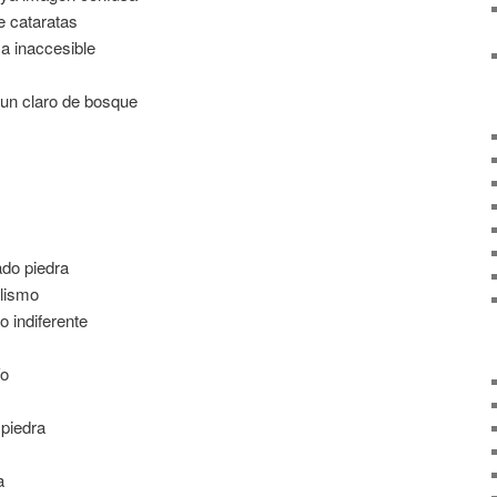
e cataratas
a inaccesible
un claro de bosque
ado piedra
lismo
 indiferente
ío
 piedra
a