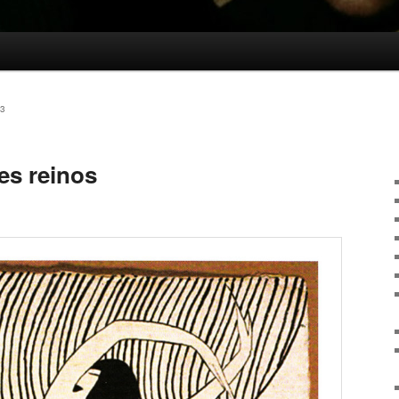
3
es reinos