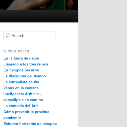
S
e
a
r
RECENT POSTS
c
En la tierra de nadie
h
Llamado a los tres reinos
En tiempos oscuros
La disciplina del tiempo
La surrealista oculta
Venus en la caverna
Inteligencia Artificial,
apocalipsis en camino
La comedia del Arte
Cómo prevenir la próxima
pandemia
Extremo horizonte de harapos