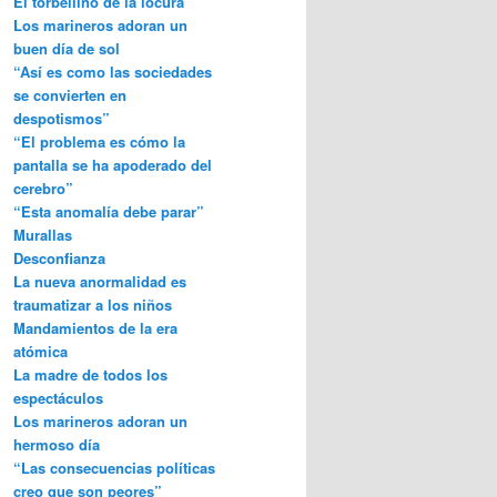
El torbellino de la locura
Los marineros adoran un
buen día de sol
“Así es como las sociedades
se convierten en
despotismos”
“El problema es cómo la
pantalla se ha apoderado del
cerebro”
“Esta anomalía debe parar”
Murallas
Desconfianza
La nueva anormalidad es
traumatizar a los niños
Mandamientos de la era
atómica
La madre de todos los
espectáculos
Los marineros adoran un
hermoso día
“Las consecuencias políticas
creo que son peores”