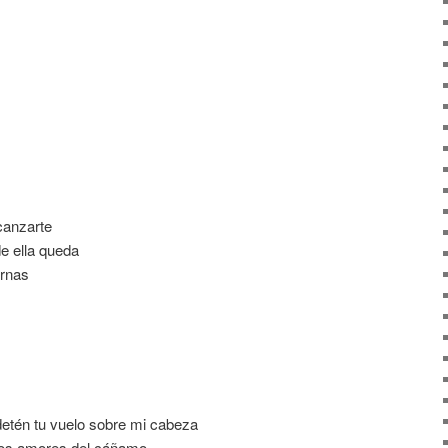
canzarte
e ella queda
ernas
detén tu vuelo sobre mi cabeza
los amores del cáñamo