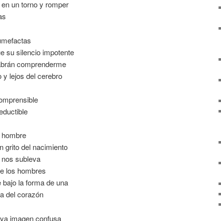
a en un torno y romper
as
tumefactas
 su silencio impotente
sabrán comprenderme
 y lejos del cerebro
comprensible
eductible
l hombre
n grito del nacimiento
e nos subleva
re los hombres
 bajo la forma de una
a del corazón
uya imagen confusa