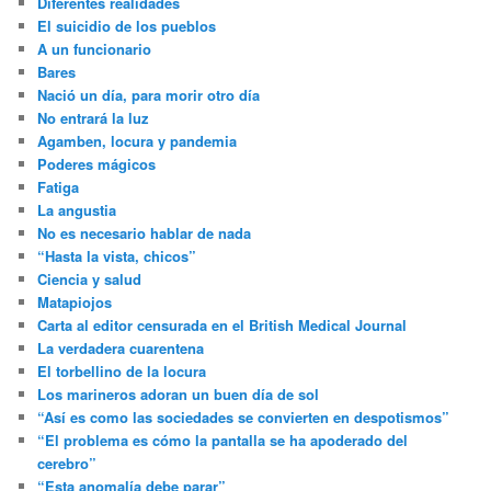
Diferentes realidades
El suicidio de los pueblos
A un funcionario
Bares
Nació un día, para morir otro día
No entrará la luz
Agamben, locura y pandemia
Poderes mágicos
Fatiga
La angustia
No es necesario hablar de nada
“Hasta la vista, chicos”
Ciencia y salud
Matapiojos
Carta al editor censurada en el British Medical Journal
La verdadera cuarentena
El torbellino de la locura
Los marineros adoran un buen día de sol
“Así es como las sociedades se convierten en despotismos”
“El problema es cómo la pantalla se ha apoderado del
cerebro”
“Esta anomalía debe parar”