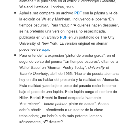
alemana fue publicada en el exilio:
Svendborger Gedichte
,
Wieland Hezfelde, Londres, 1939.
Aphelis.net comparte un archivo
PDF
con la página 274 de
la edición de Willet y Manheim, incluyendo el poema “En
tiempos oscuros”. Para traducir “A quienes nacen después”,
se ha preferido una versión inglesa no especificada,
publicada en un archivo
PDF
en un portafolio de The City
University of New York. La versión original en alemán
puede leerse
aquí
.
Para entender la expresión “pintor de brocha gorda”, en el
segundo verso del poema “En tiempos oscuros”, citamos a
Walter Bauer en “German Poetry Today”,
University of
Toronto Quarterly
, abril de 1965: “Hablar de poesía alemana
hoy en día es hablar del presente y la realidad de Alemania.
Esta realidad yace bajo el peso del pasado reciente como
bajo el peso de una lápida. Esta lápida carga el nombre de
Hitler. Bertolt Brecht lo llamó despreciativamente
‘Anstreicher’ –
house-painter
, pintor de casas”. Acaso —
cabría añadir— ofendiendo a un sector de la clase
trabajadora; ¿no habría sido más potente llamarlo
irónicamente,
“El Artista”
?