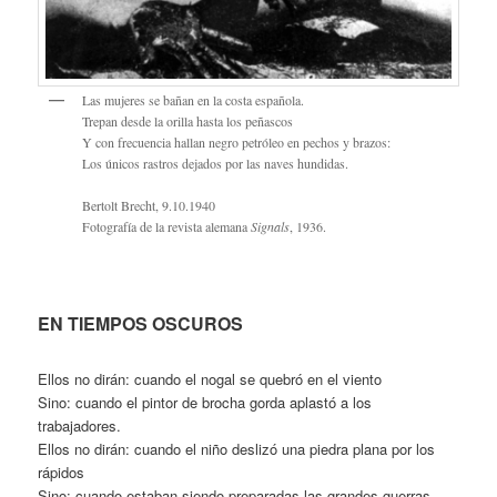
Las mujeres se bañan en la costa española.
Trepan desde la orilla hasta los peñascos
Y con frecuencia hallan negro petróleo en pechos y brazos:
Los únicos rastros dejados por las naves hundidas.
Bertolt Brecht, 9.10.1940
Fotografía de la revista alemana
Signals
, 1936.
EN TIEMPOS OSCUROS
Ellos no dirán: cuando el nogal se quebró en el viento
Sino: cuando el pintor de brocha gorda aplastó a los
trabajadores.
Ellos no dirán: cuando el niño deslizó una piedra plana por los
rápidos
Sino: cuando estaban siendo preparadas las grandes guerras.