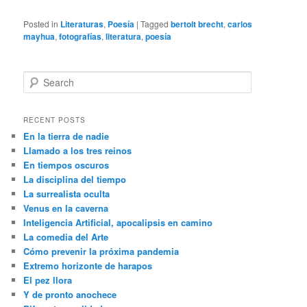
Posted in
Literaturas
,
Poesía
|
Tagged
bertolt brecht
,
carlos
mayhua
,
fotografías
,
literatura
,
poesía
S
e
a
r
RECENT POSTS
c
En la tierra de nadie
h
Llamado a los tres reinos
En tiempos oscuros
La disciplina del tiempo
La surrealista oculta
Venus en la caverna
Inteligencia Artificial, apocalipsis en camino
La comedia del Arte
Cómo prevenir la próxima pandemia
Extremo horizonte de harapos
El pez llora
Y de pronto anochece