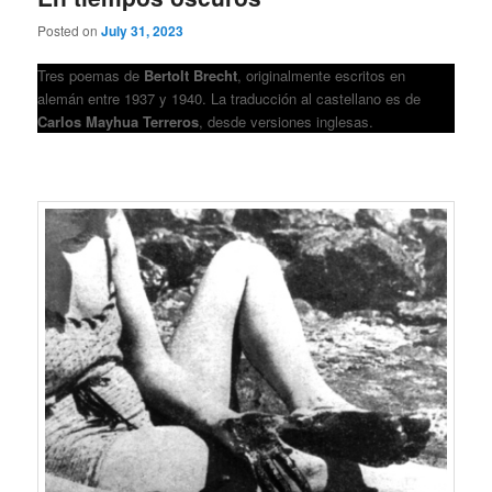
Posted on
July 31, 2023
Tres poemas de
Bertolt Brecht
, originalmente escritos en
alemán entre 1937 y 1940. La traducción al castellano es de
Carlos Mayhua Terreros
, desde versiones inglesas.