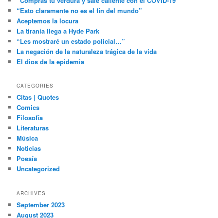
“Compras tu verdura y sale caliente con el COVID-19”
“Esto claramente no es el fin del mundo”
Aceptemos la locura
La tiranía llega a Hyde Park
“Les mostraré un estado policial…”
La negación de la naturaleza trágica de la vida
El dios de la epidemia
CATEGORIES
Citas | Quotes
Comics
Filosofía
Literaturas
Música
Noticias
Poesía
Uncategorized
ARCHIVES
September 2023
August 2023