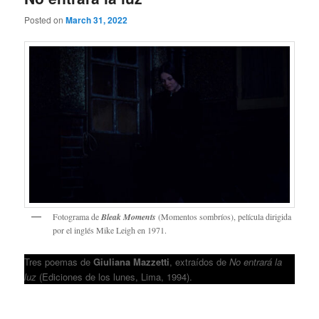
Posted on
March 31, 2022
Fotograma de
Bleak Moments
(Momentos sombríos), película dirigida
por el inglés Mike Leigh en 1971.
Tres poemas de
Giuliana Mazzetti
, extraídos de
No entrará la
luz
(Ediciones de los lunes, Lima, 1994).