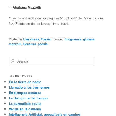
—
Giuliana Mazzetti
* Textos extraídos de las páginas 51, 71 y 87 de:
No entrará la
luz
, Ediciones de los lunes, Lima, 1994.
Posted in
Literaturas
,
Poesía
|
Tagged
fotogramas
,
giuliana
mazzetti
,
literatura
,
poesía
S
e
a
r
RECENT POSTS
c
En la tierra de nadie
h
Llamado a los tres reinos
En tiempos oscuros
La disciplina del tiempo
La surrealista oculta
Venus en la caverna
Inteligencia Artificial, apocalipsis en camino