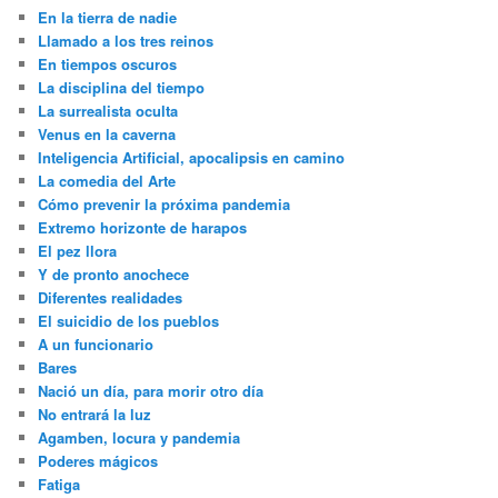
c
En la tierra de nadie
h
Llamado a los tres reinos
En tiempos oscuros
La disciplina del tiempo
La surrealista oculta
Venus en la caverna
Inteligencia Artificial, apocalipsis en camino
La comedia del Arte
Cómo prevenir la próxima pandemia
Extremo horizonte de harapos
El pez llora
Y de pronto anochece
Diferentes realidades
El suicidio de los pueblos
A un funcionario
Bares
Nació un día, para morir otro día
No entrará la luz
Agamben, locura y pandemia
Poderes mágicos
Fatiga