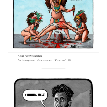
Altar Native Science
La ’emergencia’ de la semana
|
‘Expertos’
|
Tú