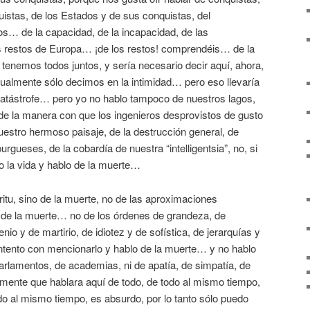
istas, de los Estados y de sus conquistas, del
 de la capacidad, de la incapacidad, de las
s restos de Europa… ¡de los restos! comprendéis… de la
tenemos todos juntos, y sería necesario decir aquí, ahora,
bitualmente sólo decimos en la intimidad… pero eso llevaría
 catástrofe… pero yo no hablo tampoco de nuestros lagos,
 de la manera con que los ingenieros desprovistos de gusto
estro hermoso paisaje, de la destrucción general, de
urgueses, de la cobardía de nuestra “intelligentsia”, no, si
o la vida y hablo de la muerte…
íritu, sino de la muerte, no de las aproximaciones
no de la muerte… no de los órdenes de grandeza, de
nio y de martirio, de idiotez y de sofística, de jerarquías y
tento con mencionarlo y hablo de la muerte… y no hablo
 parlamentos, de academias, ni de apatía, de simpatía, de
amente que hablara aquí de todo, de todo al mismo tiempo,
do al mismo tiempo, es absurdo, por lo tanto sólo puedo