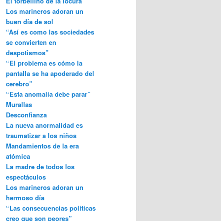
El torbellino de la locura
Los marineros adoran un
buen día de sol
“Así es como las sociedades
se convierten en
despotismos”
“El problema es cómo la
pantalla se ha apoderado del
cerebro”
“Esta anomalía debe parar”
Murallas
Desconfianza
La nueva anormalidad es
traumatizar a los niños
Mandamientos de la era
atómica
La madre de todos los
espectáculos
Los marineros adoran un
hermoso día
“Las consecuencias políticas
creo que son peores”