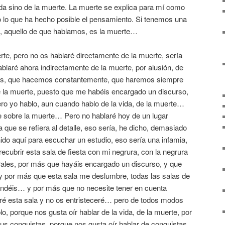
a sino de la muerte. La muerte se explica para mí como
mo lo que ha hecho posible el pensamiento. Si tenemos una
, aquello de que hablamos, es la muerte…
rte, pero no os hablaré directamente de la muerte, sería
ablaré ahora indirectamente de la muerte, por alusión, de
os, que hacemos constantemente, que haremos siempre
 de la muerte, puesto que me habéis encargado un discurso,
pero yo hablo, aun cuando hablo de la vida, de la muerte…
e sobre la muerte… Pero no hablaré hoy de un lugar
a que se refiera al detalle, eso sería, he dicho, demasiado
do aquí para escuchar un estudio, eso sería una infamia,
ecubrir esta sala de fiesta con mi negrura, con la negrura
erales, por más que hayáis encargado un discurso, y que
y por más que esta sala me deslumbre, todas las salas de
ndéis… y por más que no necesite tener en cuenta
eré esta sala y no os entristeceré… pero de todos modos
o, porque nos gusta oír hablar de la vida, de la muerte, por
us conquistas, porque nos gusta oír hablar de conquistas,