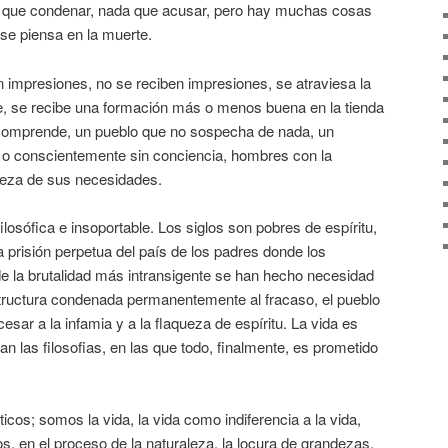
a que condenar, nada que acusar, pero hay muchas cosas
o se piensa en la muerte.
en impresiones, no se reciben impresiones, se atraviesa la
e, se recibe una formación más o menos buena en la tienda
 comprende, un pueblo que no sospecha de nada, un
o conscientemente sin conciencia, hombres con la
breza de sus necesidades.
ilosófica e insoportable. Los siglos son pobres de espíritu,
 prisión perpetua del país de los padres donde los
de la brutalidad más intransigente se han hecho necesidad
structura condenada permanentemente al fracaso, el pueblo
sar a la infamia y a la flaqueza de espíritu. La vida es
 las filosofias, en las que todo, finalmente, es prometido
os; somos la vida, la vida como indiferencia a la vida,
, en el proceso de la naturaleza, la locura de grandezas,