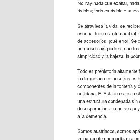
No hay nada que exaltar, nad
risibles; todo es risible cuand
Se atraviesa la vida, se recib
escena, todo es intercambiabl
de accesorios: ¡qué error! Se
hermoso país-padres muertos 
simplicidad y la bajeza, la po
Todo es prehistoria altamente f
lo demoníaco en nosotros es la
componentes de la tontería y 
cotidiana. El Estado es una e
una estructura condenada sin ce
desesperación en que se apoyan
a la demencia.
Somos austriacos, somos apátic
vulgarmente compartida; somos