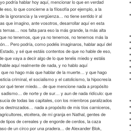
l yo podría hablar hoy aquí, mencionar lo que en verdad
e eso, lo que concierne a la filosofía por ejemplo, a la
e la ignorancia y la vergüenza… no tiene sentido ir al
s que imagino, ante vosotros, desarrollar aquí en esta
os temas… nos falta para eso la más grande, la más alta
y que no tenemos, que ya no tenemos, no tenemos más la
ión… Pero podría, como podéis imaginaros, hablar aquí del
l Estado, y sé que estáis contentos de que no hable de eso,
 que vaya a decir algo de lo que tenéis miedo y estáis
hable aquí realmente de nada, y no hablo aquí
o que no hago más que hablar de la muerte… y que hago
ticia criminal, el socialismo y el catolicismo, la hipocresía
 por qué tener miedo… de que mencione nada a propósito
 sadismo… de norte y de sur… y aun de nada ridículo: que
sucia de todas las capitales, con los miembros paralizados
ios destrozados… nada a propósito de mis tíos carniceros,
 agricultores, etcétera, de mi granja en Nathal, gentes de
s, de tipos de cereales y de engorde de cerdos, la caza
aso de un circo por una pradera… de Alexander Blok,