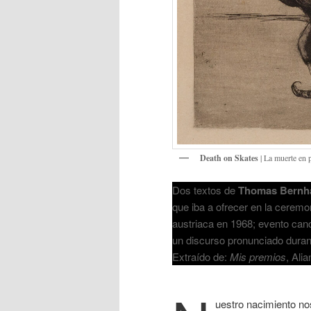
Death on Skates
| La muerte en 
Dos textos de
Thomas Bernh
que iba a ofrecer en la ceremo
austriaca en 1968; evento canc
un discurso pronunciado durant
Extraído de:
Mis premios
, Ali
uestro nacimiento no