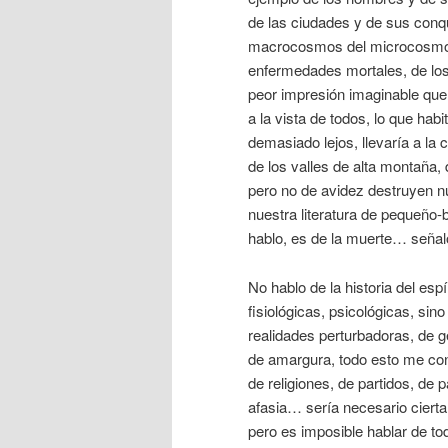
de las ciudades y de sus conqu
macrocosmos del microcosmos…
enfermedades mortales, de lo
peor impresión imaginable que 
a la vista de todos, lo que ha
demasiado lejos, llevaría a la
de los valles de alta montaña,
pero no de avidez destruyen nu
nuestra literatura de pequeño-b
hablo, es de la muerte… señal
No hablo de la historia del esp
fisiológicas, psicológicas, si
realidades perturbadoras, de ge
de amargura, todo esto me con
de religiones, de partidos, de
afasia… sería necesario ciert
pero es imposible hablar de to