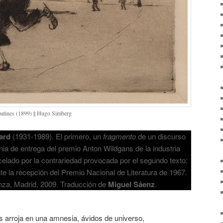
patines (1899) || Hugo Simberg
ard
(1931-1989). El primero, un
fragmento
de un discurso
nia de entrega del premio Anton Wildgans de la industria
elado por la contrariedad provocada por el segundo texto:
e la recepción del Premio Nacional de Literatura de 1967.
anza, Madrid, 2009. Traducción de
Miguel Sáenz
.
s arroja en una amnesia, ávidos de universo,