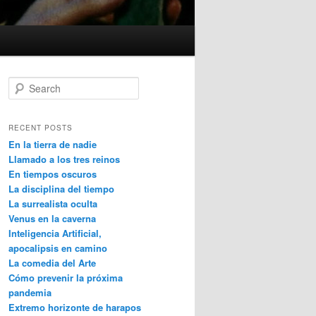
S
e
a
r
RECENT POSTS
c
En la tierra de nadie
h
Llamado a los tres reinos
En tiempos oscuros
La disciplina del tiempo
La surrealista oculta
Venus en la caverna
Inteligencia Artificial,
apocalipsis en camino
La comedia del Arte
Cómo prevenir la próxima
pandemia
Extremo horizonte de harapos