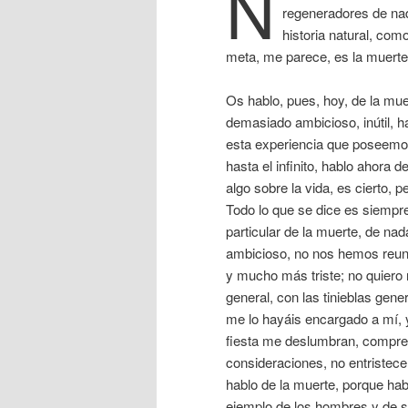
N
regeneradores de nad
historia natural, co
meta, me parece, es la muerte
Os hablo, pues, hoy, de la mue
demasiado ambicioso, inútil, h
esta experiencia que poseem
hasta el infinito, hablo ahora
algo sobre la vida, es cierto, 
Todo lo que se dice es siempr
particular de la muerte, de nad
ambicioso, no nos hemos reuni
y mucho más triste; no quiero r
general, con las tinieblas gen
me lo hayáis encargado a mí, 
fiesta me deslumbran, compre
consideraciones, no entristec
hablo de la muerte, porque habl
ejemplo de los hombres y de s