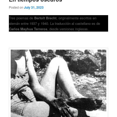
Posted on
July 31, 2023
Tres poemas de
Bertolt Brecht
, originalmente escritos en
alemán entre 1937 y 1940. La traducción al castellano es de
Carlos Mayhua Terreros
, desde versiones inglesas.