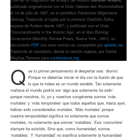
publicado originalmente con el título ‘Gebote des Atomzeitalters’
el 14 de julio de 1957, en el periódico
Frankfurter Allgemeine
Zeitung
. Traducido al inglés por la pianista Charlotte Zelka,
esposa de Anders desde 1957, y publicado con el título
‘Commandments in the Atomic Age’, en el libro
Burning
Conscience
(Monthly Review Press, Nueva York, 1961); un
documento
PDF
con esta versión es compartido por
aphelis.net
.
Traducido al castellano, desde la versión inglesa, por Carlos
Mayhua Terreros para
contranatura.org
.
Q
ue tu primer pensamiento al despertar sea: ‘átomo’.
Porque no deberías iniciar el día con la ilusión de que
lo que te rodea es un mundo estable. Tan solamente
mañana el mundo podría ser ‘algo que solamente
ha sido
‘:
porque nosotros, tú, yo y nuestros congéneres somos ‘más
mortales’ y ‘más temporales’ que todos aquellos que, hasta ayer,
habían sido considerados mortales. ‘Más mortales’ porque
nuestra temporalidad significa no solamente que somos
mortales, no solamente que somos ‘matables’. Esa ‘costumbre’
siempre ha existido. Sino que, como
humanidad
, somos
‘matables’. Y ‘humanidad’ no significa solamente la humanidad