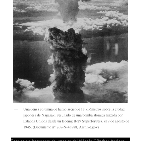
Una densa columna de humo asciende 18 kilómetros sobre la ciudad
japonesa de Nagasaki, resultado de una bomba atómica lanzada por
Estados Unidos desde un Boeing B-29 Superfortress, el 9 de agosto de
1945. (Documento n° 208-N-43888, Archive.gov)
Este es un fragmento del ensayo del filósofo
Günther Anders
,