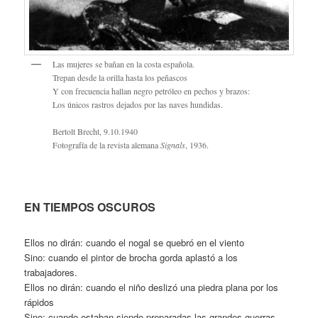
Las mujeres se bañan en la costa española.
Trepan desde la orilla hasta los peñascos
Y con frecuencia hallan negro petróleo en pechos y brazos:
Los únicos rastros dejados por las naves hundidas.
Bertolt Brecht, 9.10.1940
Fotografía de la revista alemana
Signals
, 1936.
EN TIEMPOS OSCUROS
Ellos no dirán: cuando el nogal se quebró en el viento
Sino: cuando el pintor de brocha gorda aplastó a los
trabajadores.
Ellos no dirán: cuando el niño deslizó una piedra plana por los
rápidos
Sino: cuando estaban siendo preparadas las grandes guerras.