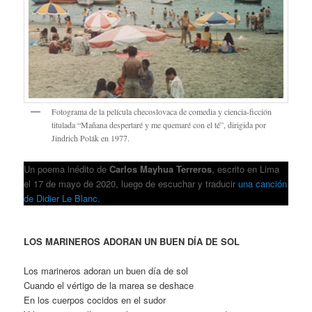
Fotograma de la película checoslovaca de comedia y ciencia-ficción
titulada “Mañana despertaré y me quemaré con el té”, dirigida por
Jindrich Polák en 1977.
Un poema inédito de
Carlos Mayhua Terreros
, escrito en Lima
el 17 de mayo de 2020, luego de escuchar y traducir
una canción
de Didier Le Blanc.
LOS MARINEROS ADORAN UN BUEN DÍA DE SOL
Los marineros adoran un buen día de sol
Cuando el vértigo de la marea se deshace
En los cuerpos cocidos en el sudor