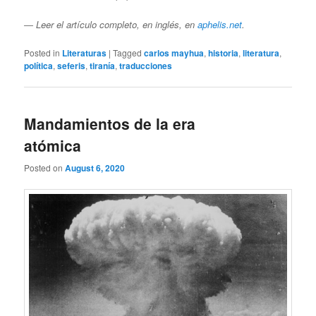
―
Leer el artículo completo, en inglés, en
aphelis.net
.
Posted in
Literaturas
|
Tagged
carlos mayhua
,
historia
,
literatura
,
política
,
seferis
,
tiranía
,
traducciones
Mandamientos de la era
atómica
Posted on
August 6, 2020