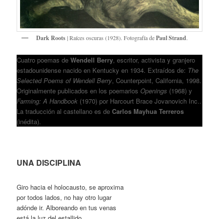
Dark Roots
| Raíces oscuras (1928). Fotografía de
Paul Strand
.
Cuatro poemas de
Wendell Berry
, escritor, activista y granjero
estadounidense nacido en Kentucky en 1934. Extraídos de:
The
Selected Poems of Wendell Berry
, Counterpoint, California, 1998.
Originalmente publicados en los poemarios
Openings
(1968) y
Farming: A Handbook
(1970) por Harcourt Brace Jovanovich Inc..
La traducción al castellano es de
Carlos Mayhua Terreros
(inédita).
UNA DISCIPLINA
Giro hacia el holocausto, se aproxima
por todos lados, no hay otro lugar
adónde ir. Alboreando en tus venas
está la luz del estallido