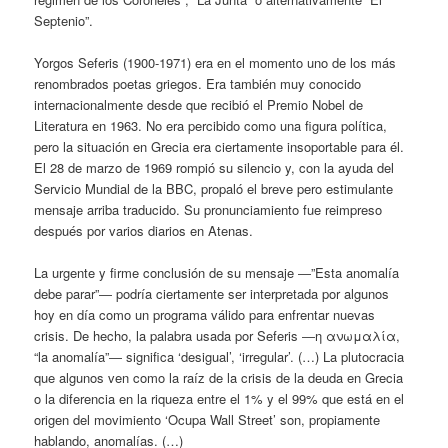
Septenio”.
Yorgos Seferis (1900-1971) era en el momento uno de los más
renombrados poetas griegos. Era también muy conocido
internacionalmente desde que recibió el Premio Nobel de
Literatura en 1963. No era percibido como una figura política,
pero la situación en Grecia era ciertamente insoportable para él.
El 28 de marzo de 1969 rompió su silencio y, con la ayuda del
Servicio Mundial de la BBC, propaló el breve pero estimulante
mensaje arriba traducido. Su pronunciamiento fue reimpreso
después por varios diarios en Atenas.
La urgente y firme conclusión de su mensaje ―”Esta anomalía
debe parar”― podría ciertamente ser interpretada por algunos
hoy en día como un programa válido para enfrentar nuevas
crisis. De hecho, la palabra usada por Seferis ―η ανωμαλία,
“la anomalía”― significa ‘desigual’, ‘irregular’. (…) La plutocracia
que algunos ven como la raíz de la crisis de la deuda en Grecia
o la diferencia en la riqueza entre el 1% y el 99% que está en el
origen del movimiento ‘Ocupa Wall Street’ son, propiamente
hablando, anomalías. (…)