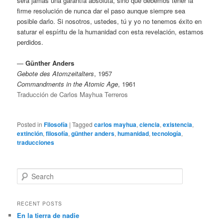
será jamás una garantía absoluta, sino que debemos tener la
firme resolución de nunca dar el paso aunque siempre sea
posible darlo. Si nosotros, ustedes, tú y yo no tenemos éxito en
saturar el espíritu de la humanidad con esta revelación, estamos
perdidos.
—
Günther Anders
Gebote des Atomzeitalters
, 1957
Commandments in the Atomic Age
, 1961
Traducción de Carlos Mayhua Terreros
Posted in
Filosofía
|
Tagged
carlos mayhua
,
ciencia
,
existencia
,
extinción
,
filosofía
,
günther anders
,
humanidad
,
tecnología
,
traducciones
S
e
a
r
RECENT POSTS
c
En la tierra de nadie
h