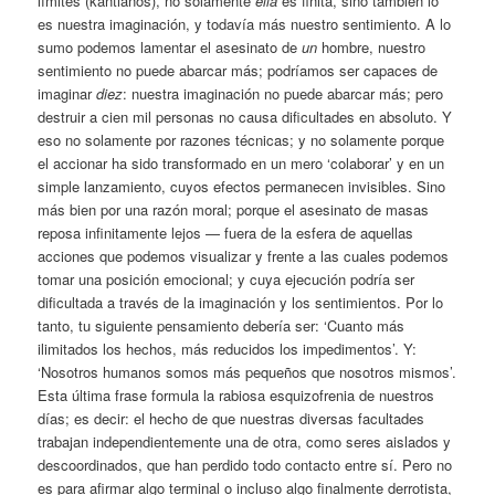
límites (kantianos), no solamente
ella
es finita, sino también lo
es nuestra imaginación, y todavía más nuestro sentimiento. A lo
sumo podemos lamentar el asesinato de
un
hombre, nuestro
sentimiento no puede abarcar más; podríamos ser capaces de
imaginar
diez
: nuestra imaginación no puede abarcar más; pero
destruir a cien mil personas no causa dificultades en absoluto. Y
eso no solamente por razones técnicas; y no solamente porque
el accionar ha sido transformado en un mero ‘colaborar’ y en un
simple lanzamiento, cuyos efectos permanecen invisibles. Sino
más bien por una razón moral; porque el asesinato de masas
reposa infinitamente lejos — fuera de la esfera de aquellas
acciones que podemos visualizar y frente a las cuales podemos
tomar una posición emocional; y cuya ejecución podría ser
dificultada a través de la imaginación y los sentimientos. Por lo
tanto, tu siguiente pensamiento debería ser: ‘Cuanto más
ilimitados los hechos, más reducidos los impedimentos’. Y:
‘Nosotros humanos somos más pequeños que nosotros mismos’.
Esta última frase formula la rabiosa esquizofrenia de nuestros
días; es decir: el hecho de que nuestras diversas facultades
trabajan independientemente una de otra, como seres aislados y
descoordinados, que han perdido todo contacto entre sí. Pero no
es para afirmar algo terminal o incluso algo finalmente derrotista,