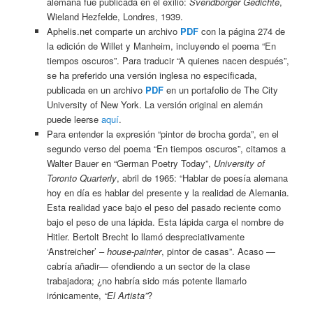
alemana fue publicada en el exilio:
Svendborger Gedichte
,
Wieland Hezfelde, Londres, 1939.
Aphelis.net comparte un archivo
PDF
con la página 274 de
la edición de Willet y Manheim, incluyendo el poema “En
tiempos oscuros”. Para traducir “A quienes nacen después”,
se ha preferido una versión inglesa no especificada,
publicada en un archivo
PDF
en un portafolio de The City
University of New York. La versión original en alemán
puede leerse
aquí
.
Para entender la expresión “pintor de brocha gorda”, en el
segundo verso del poema “En tiempos oscuros”, citamos a
Walter Bauer en “German Poetry Today”,
University of
Toronto Quarterly
, abril de 1965: “Hablar de poesía alemana
hoy en día es hablar del presente y la realidad de Alemania.
Esta realidad yace bajo el peso del pasado reciente como
bajo el peso de una lápida. Esta lápida carga el nombre de
Hitler. Bertolt Brecht lo llamó despreciativamente
‘Anstreicher’ –
house-painter
, pintor de casas”. Acaso —
cabría añadir— ofendiendo a un sector de la clase
trabajadora; ¿no habría sido más potente llamarlo
irónicamente,
“El Artista”
?