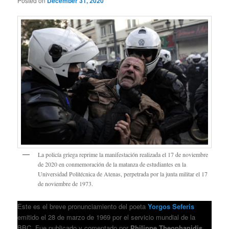
Posted on
December 31, 2020
La policía griega reprime la manifestación realizada el 17 de noviembre
de 2020 en conmemoración de la matanza de estudiantes en la
Universidad Politécnica de Atenas, perpetrada por la junta militar el 17
de noviembre de 1973.
Este es el breve pronunciamiento del poeta
Yorgos Seferis
emitido el 28 de marzo de 1969 por el servicio mundial de la
BBC. Fue publicado y comentado por
Philippe Theophanidis