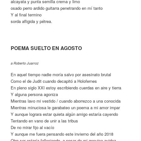
alcayata y punta semilla crema y limo
osado perro ardido guitarra penetrando en mí tanto
Y al final termino
sorda afligida y pétrea.
POEMA SUELTO EN AGOSTO
a Roberto Juarroz
En aquel tiempo nadie moría salvo por asesinato brutal
Como el de Judit cuando decapitó a Holofernes
En pleno siglo XXI estoy escribiendo cuerdas en aire y tierra
Y alguna persona agoniza
Mientras lavo mi vestido / cuando aborrezco a una conocida
Mientras minuciosa le garabateo un poema a mi amor impar
Y aunque lograra estar quieta algún amigo estaría cayendo
Tentando en vano de unir a las tribus
De no mirar fijo al vacío
Y aunque me fuera pensando este invierno del año 2018
Otro ser estaría falleciendo, a pesar de mi genuina avidez