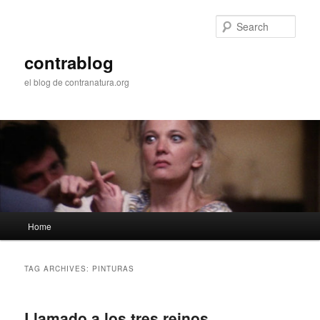
Skip
Skip
to
to
Sear
primary
secondary
content
content
contrablog
el blog de contranatura.org
Main
Home
menu
TAG ARCHIVES:
PINTURAS
Llamado a los tres reinos