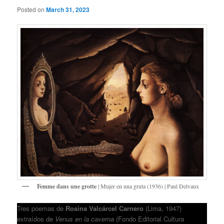
Posted on
March 31, 2023
Femme dans une grotte
| Mujer en una gruta (1936) | Paul Delvaux
Tres poemas de
Rosina Valcárcel Carnero
(Lima, 1947)
extraídos de
Venus en la caverna
(Fondo Editorial Cultura