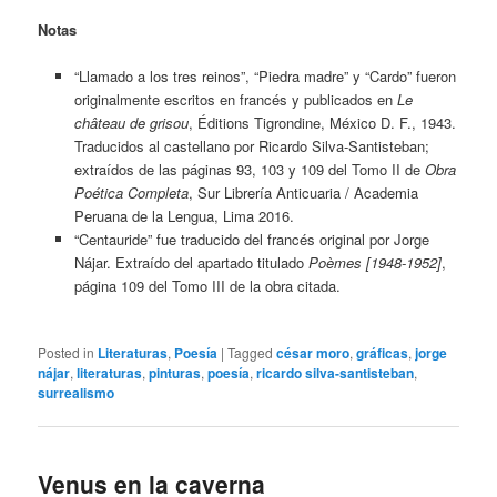
Notas
“Llamado a los tres reinos”, “Piedra madre” y “Cardo” fueron
originalmente escritos en francés y publicados en
Le
château de grisou
, Éditions Tigrondine, México D. F., 1943.
Traducidos al castellano por Ricardo Silva-Santisteban;
extraídos de las páginas 93, 103 y 109 del Tomo II de
Obra
Poética Completa
, Sur Librería Anticuaria / Academia
Peruana de la Lengua, Lima 2016.
“Centauride” fue traducido del francés original por Jorge
Nájar. Extraído del apartado titulado
Poèmes [1948-1952]
,
página 109 del Tomo III de la obra citada.
Posted in
Literaturas
,
Poesía
|
Tagged
césar moro
,
gráficas
,
jorge
nájar
,
literaturas
,
pinturas
,
poesía
,
ricardo silva-santisteban
,
surrealismo
Venus en la caverna