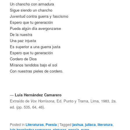
Un chancho con armadura
Sigue siendo un chancho
Juventud contra guerra y fascismo
Espero que tu generación
Pueda algún día avergonzarse
De la nuestra
Una paz injusta
Es superior a una guerra justa
Espero que tu generación
Cordero de Dios
Míranos tendidos bajo el sol
Con nuestras pieles de cordero.
—
Luis Hernández Camarero
Extraído de
Vox Horrísona
, Ed. Punto y Trama, Lima, 1983, 2a.
ed. (pp. 535, 64, 46).
Posted in
Literaturas
,
Poesía
|
Tagged
jashua
,
juliaca
,
literatura
,
luis hernández camarero
,
pinturas
,
poesía
,
puno