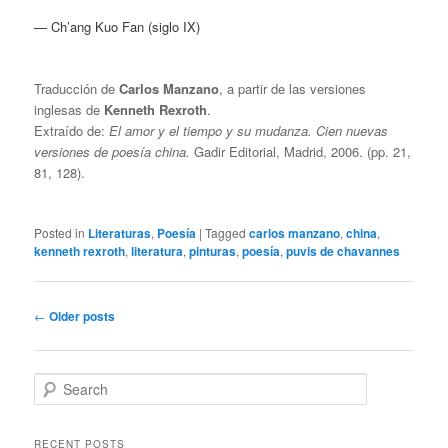
— Ch’ang Kuo Fan (siglo IX)
Traducción de
Carlos Manzano
, a partir de las versiones
inglesas de
Kenneth Rexroth
.
Extraído de:
El amor y el tiempo y su mudanza. Cien nuevas
versiones de poesía china.
Gadir Editorial, Madrid, 2006. (pp. 21,
81, 128).
Posted in
Literaturas
,
Poesía
|
Tagged
carlos manzano
,
china
,
kenneth rexroth
,
literatura
,
pinturas
,
poesía
,
puvis de chavannes
Post
←
Older posts
navigation
S
e
a
r
RECENT POSTS