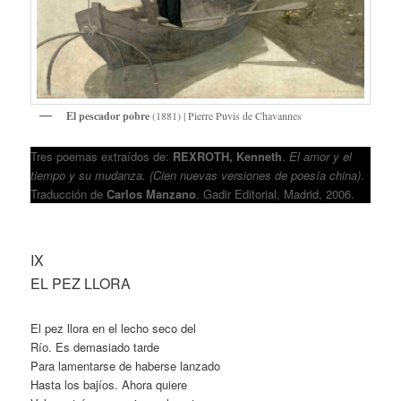
El pescador pobre
(1881) | Pierre Puvis de Chavannes
Tres poemas extraídos de:
REXROTH, Kenneth
.
El amor y el
tiempo y su mudanza.
(Cien nuevas versiones de poesía china)
.
Traducción de
Carlos Manzano
. Gadir Editorial, Madrid, 2006.
IX
EL PEZ LLORA
El pez llora en el lecho seco del
Río. Es demasiado tarde
Para lamentarse de haberse lanzado
Hasta los bajíos. Ahora quiere