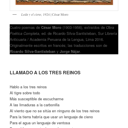
Leda y el cisne
, 1924 | César Moro
Cuatro poemas de
César Moro
(1903-1956), extraídos de
Obra
Poética Completa
, ed. de Ricardo Silva-Santisteban, Sur Librería
Anticuaria / Academia Peruana de la Lengua, Lima 2016.
Originalmente escritos en francés; las traducciones son de
Ricardo Silva-Santisteban
y
Jorge Nájar
.
LLAMADO A LOS TRES REINOS
Hablo a los tres reinos
Al tigre sobre todo
Más susceptible de escucharme
A las limaduras a la carbonilla
Al viento que no se sitúa en ninguno de los tres reinos
Para la tierra habría que usar un lenguaje de cieno
Para el agua un lenguaje de ventosa