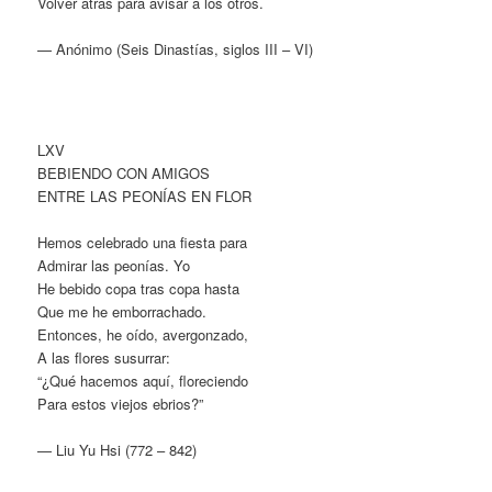
Volver atrás para avisar a los otros.
— Anónimo (Seis Dinastías, siglos III – VI)
LXV
BEBIENDO CON AMIGOS
ENTRE LAS PEONÍAS EN FLOR
Hemos celebrado una fiesta para
Admirar las peonías. Yo
He bebido copa tras copa hasta
Que me he emborrachado.
Entonces, he oído, avergonzado,
A las flores susurrar:
“¿Qué hacemos aquí, floreciendo
Para estos viejos ebrios?”
— Liu Yu Hsi (772 – 842)