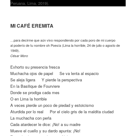
Peruana, Lima, 2019).
MI CAFÉ EREMITA
…para decirme que aún vivo respondiendo por cada poro de mi cuerpo
al poderío de tu nombre oh Poesía (Lima la horrible, 24 de julio o agosto de
1949).
César Moro
Exhorto su presencia fresca
Muchacha ojos de papel
…
Se va lenta al espacio
Se aleja ligera
…
Y pierde la perspectiva
En la Basilique de Fourviere
Donde se prodiga cada mes
O en Lima la horrible
A veces pierde un poco de piedad y estoicismo
Aturdida por lo real
…
Por el cielo gris de la maldita ciudad
La muchacha con perla
Cada atardecer le dice: ¡No! a su madre
Mueve el cuello y su dardo apunta: ¡No!