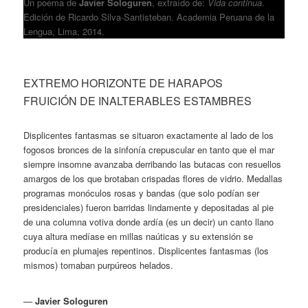
Un poema de
Javier Sologuren
, extraído de:
Vida continua
.
Edición de Ricardo Silva-Santisteban. Academia Peruana de la
Lengua, Lima, 2014.
EXTREMO HORIZONTE DE HARAPOS
FRUICIÓN DE INALTERABLES ESTAMBRES
Displicentes fantasmas se situaron exactamente al lado de los
fogosos bronces de la sinfonía crepuscular en tanto que el mar
siempre insomne avanzaba derribando las butacas con resuellos
amargos de los que brotaban crispadas flores de vidrio. Medallas
programas monóculos rosas y bandas (que solo podían ser
presidenciales) fueron barridas lindamente y depositadas al pie
de una columna votiva donde ardía (es un decir) un canto llano
cuya altura medíase en millas naúticas y su extensión se
producía en plumajes repentinos. Displicentes fantasmas (los
mismos) tomaban purpúreos helados.
—
Javier Sologuren