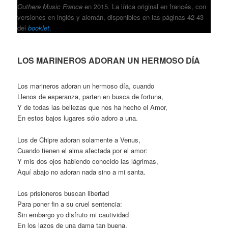
Outhere Music France
en 2015. La lírica original en francés, con
versiones en inglés y alemán, disponibles en las páginas 42-43
del
booklet
.
LOS MARINEROS ADORAN UN HERMOSO DÍA
Los marineros adoran un hermoso día, cuando
Llenos de esperanza, parten en busca de fortuna,
Y de todas las bellezas que nos ha hecho el Amor,
En estos bajos lugares sólo adoro a una.
Los de Chipre adoran solamente a Venus,
Cuando tienen el alma afectada por el amor:
Y mis dos ojos habiendo conocido las lágrimas,
Aquí abajo no adoran nada sino a mi santa.
Los prisioneros buscan libertad
Para poner fin a su cruel sentencia:
Sin embargo yo disfruto mi cautividad
En los lazos de una dama tan buena.