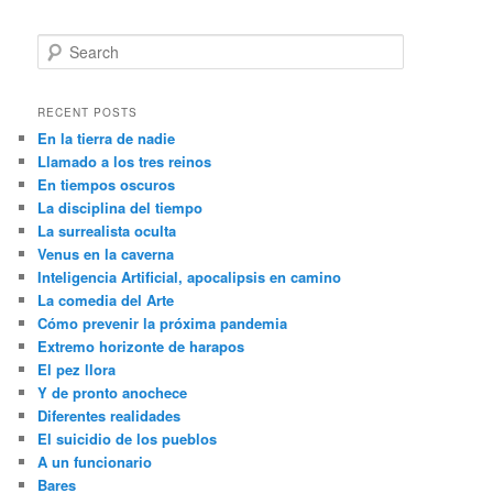
S
e
a
r
RECENT POSTS
c
En la tierra de nadie
h
Llamado a los tres reinos
En tiempos oscuros
La disciplina del tiempo
La surrealista oculta
Venus en la caverna
Inteligencia Artificial, apocalipsis en camino
La comedia del Arte
Cómo prevenir la próxima pandemia
Extremo horizonte de harapos
El pez llora
Y de pronto anochece
Diferentes realidades
El suicidio de los pueblos
A un funcionario
Bares