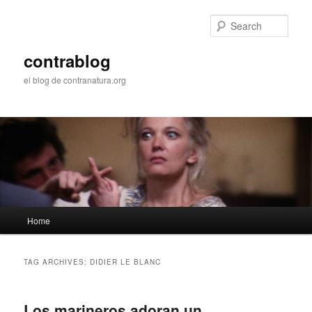
Skip
Skip
to
to
Sear
primary
secondary
content
content
contrablog
el blog de contranatura.org
Main
Home
menu
TAG ARCHIVES:
DIDIER LE BLANC
Los marineros adoran un