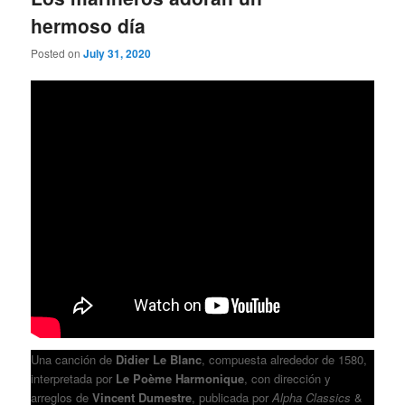
hermoso día
Posted on
July 31, 2020
Una canción de
Didier Le Blanc
, compuesta alrededor de 1580,
interpretada por
Le Poème Harmonique
, con dirección y
arreglos de
Vincent Dumestre
, publicada por
Alpha Classics
&