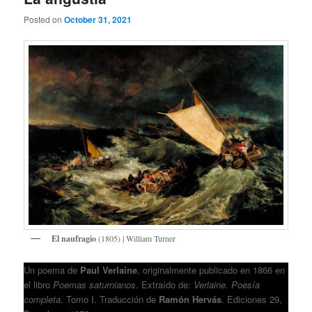
Posted on
October 31, 2021
El naufragio
(1805) | William Turner
Un poema de
Paul Verlaine
, originalmente publicado en 1866 en
el libro
Poemas saturnianos
. Extraído de:
Verlaine. Poesía
completa
. Tomo I. Traducción de
Ramón Hervás
. Ediciones 29,