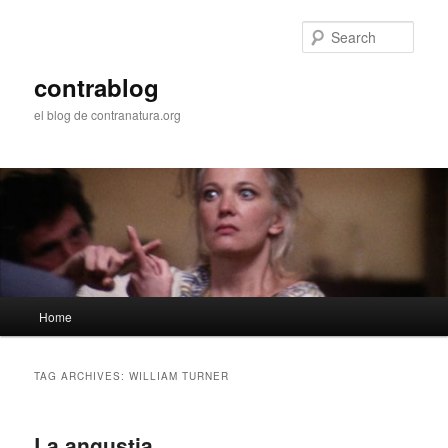
Skip
Skip
to
to
Sear
primary
secondary
content
content
contrablog
el blog de contranatura.org
Main
Home
menu
TAG ARCHIVES:
WILLIAM TURNER
La angustia