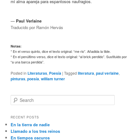
mi alma apareja para espantosos naufragios.
—
Paul Verlaine
Traducido por Ramón Hervás
Notas:
* En el verso quinto, dice el texto original: “me rio”. Añadida la tilde.
* En el penúltimo verso, dice el texto original: “al brick perdido”. Sustituido por
“a una barca perdida”.
Posted in
Literaturas
,
Poesía
|
Tagged
literatura
,
paul verlaine
,
pinturas
,
poesía
,
william turner
S
e
a
r
RECENT POSTS
c
En la tierra de nadie
h
Llamado a los tres reinos
En tiempos oscuros