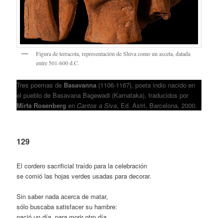
Figura de terracota, representación de Shiva como un asceta, datada
entre 501-600 d.C.
Tres poemas de
Basavanna
(1106-1167), poeta indio nacido en
el pueblo de Basavana Bagewadi (Karnataka), traducidos por
Mirta Rosenberg
en
Cantos a Siva
, Ed. Astri, Barcelona, 2000.
129
El cordero sacrificial traído para la celebración
se comió las hojas verdes usadas para decorar.
Sin saber nada acerca de matar,
sólo buscaba satisfacer su hambre:
nació un día, para morir otro día.