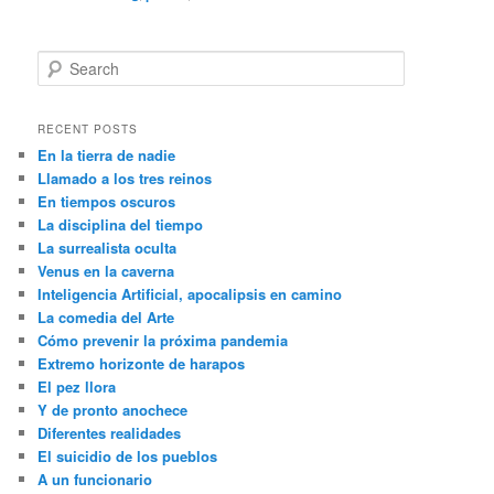
S
e
a
r
RECENT POSTS
c
En la tierra de nadie
h
Llamado a los tres reinos
En tiempos oscuros
La disciplina del tiempo
La surrealista oculta
Venus en la caverna
Inteligencia Artificial, apocalipsis en camino
La comedia del Arte
Cómo prevenir la próxima pandemia
Extremo horizonte de harapos
El pez llora
Y de pronto anochece
Diferentes realidades
El suicidio de los pueblos
A un funcionario