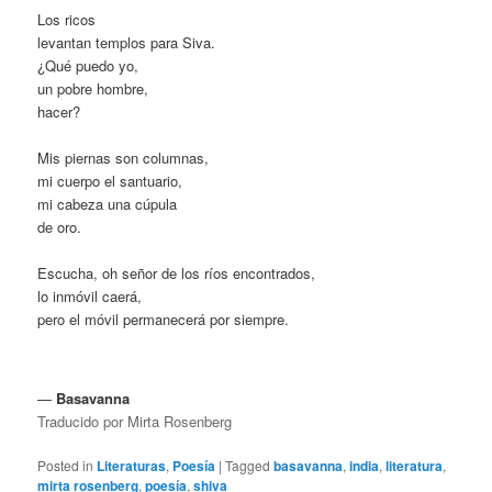
Los ricos
levantan templos para Siva.
¿Qué puedo yo,
un pobre hombre,
hacer?
Mis piernas son columnas,
mi cuerpo el santuario,
mi cabeza una cúpula
de oro.
Escucha, oh señor de los ríos encontrados,
lo inmóvil caerá,
pero el móvil permanecerá por siempre.
—
Basavanna
Traducido por Mirta Rosenberg
Posted in
Literaturas
,
Poesía
|
Tagged
basavanna
,
india
,
literatura
,
mirta rosenberg
,
poesía
,
shiva