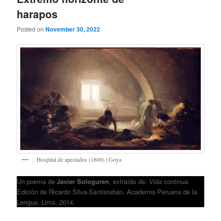
harapos
Posted on
November 30, 2022
Hospital de apestados (1800) | Goya
Un poema de
Javier Sologuren
, extraído de:
Vida continua
.
Edición de Ricardo Silva-Santisteban. Academia Peruana de la
Lengua, Lima, 2014.