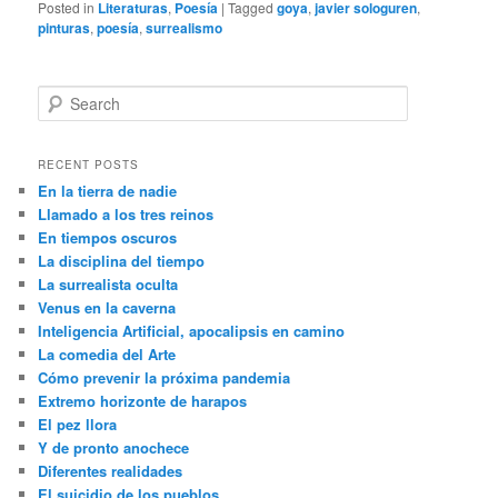
Posted in
Literaturas
,
Poesía
|
Tagged
goya
,
javier sologuren
,
pinturas
,
poesía
,
surrealismo
S
e
a
r
RECENT POSTS
c
En la tierra de nadie
h
Llamado a los tres reinos
En tiempos oscuros
La disciplina del tiempo
La surrealista oculta
Venus en la caverna
Inteligencia Artificial, apocalipsis en camino
La comedia del Arte
Cómo prevenir la próxima pandemia
Extremo horizonte de harapos
El pez llora
Y de pronto anochece
Diferentes realidades
El suicidio de los pueblos